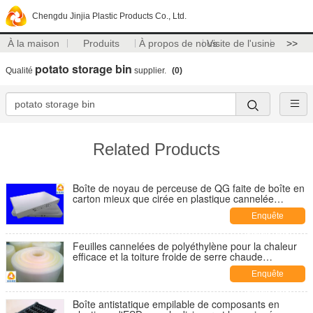
Chengdu Jinjia Plastic Products Co., Ltd.
À la maison
Produits
À propos de nous
Visite de l'usine
>>
potato storage bin
Qualité
supplier.
(0)
Related Products
Boîte de noyau de perceuse de QG faite de boîte en
carton mieux que cirée en plastique cannelée
imperméable de feuilles
Enquête
maintenant
Feuilles cannelées de polyéthylène pour la chaleur
efficace et la toiture froide de serre chaude
d'isolation
Enquête
maintenant
Boîte antistatique empilable de composants en