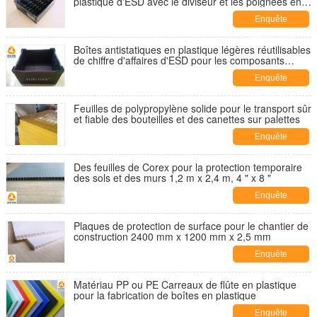
plastique d'ESD avec le diviseur et les poignées en
plastique
Enquête
maintenant
Boîtes antistatiques en plastique légères réutilisables
de chiffre d'affaires d'ESD pour les composants
électroniques
Enquête
maintenant
Feuilles de polypropylène solide pour le transport sûr
et fiable des bouteilles et des canettes sur palettes
Enquête
maintenant
Des feuilles de Corex pour la protection temporaire
des sols et des murs 1,2 m x 2,4 m, 4 " x 8 "
Enquête
maintenant
Plaques de protection de surface pour le chantier de
construction 2400 mm x 1200 mm x 2,5 mm
Enquête
maintenant
Matériau PP ou PE Carreaux de flûte en plastique
pour la fabrication de boîtes en plastique
Enquête